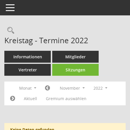
Toggle navigation
Rechercheauswahl
Kreistag - Termine 2022
Informationen
Mitglieder
Vertreter
Sitzungen
Monat
November
2022
Aktuell
Gremium auswählen
Keine Daten gefunden.