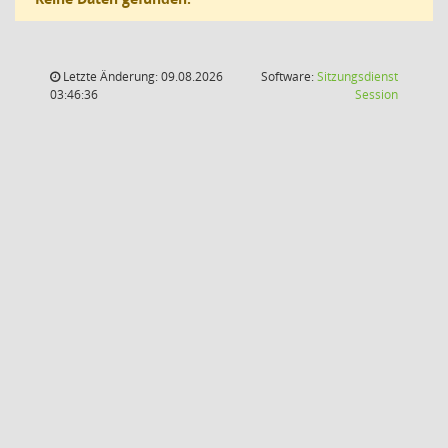
Letzte Änderung: 09.08.2026
Software:
Sitzungsdienst
(Wird in
03:46:36
Session