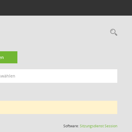
Rec
en
swählen
(Wird in
Software:
Sitzungsdienst
Session