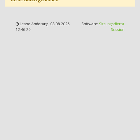
Letzte Änderung: 08.08.2026
Software:
Sitzungsdienst
(Wird in
12:46:29
Session