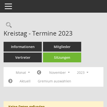
Toggle navigation
Rechercheauswahl
Kreistag - Termine 2023
Informationen
Mitglieder
Vertreter
Sitzungen
Monat
November
2023
Aktuell
Gremium auswählen
Keine Daten gefunden.