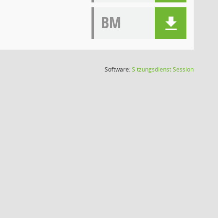
BM
(Wird in
Software:
Sitzungsdienst
Session