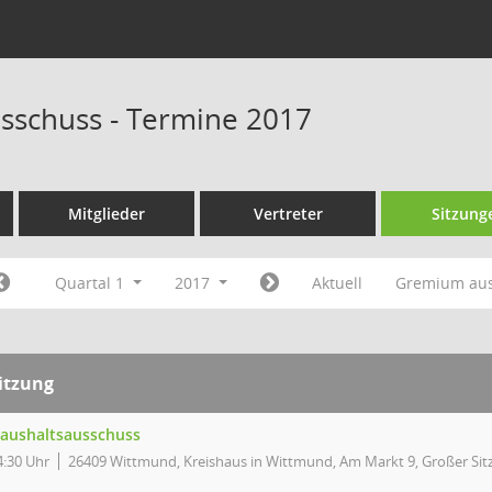
sschuss - Termine 2017
Mitglieder
Vertreter
Sitzung
Quartal 1
2017
Aktuell
Gremium au
itzung
aushaltsausschuss
4:30 Uhr
26409 Wittmund, Kreishaus in Wittmund, Am Markt 9, Großer Sit