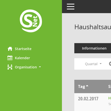
Toggle navigation
Haushaltsau
Informationen
Startseite
Kalender
Quartal
Organisation
Tag
S
20.02.2017
H
1