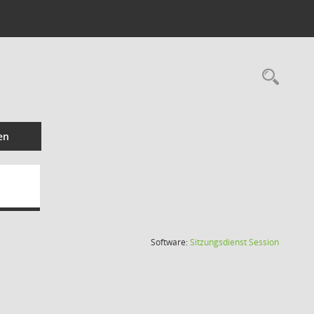
Rec
en
(Wird in
Software:
Sitzungsdienst
Session