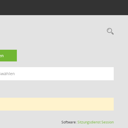
Rec
en
swählen
(Wird in
Software:
Sitzungsdienst
Session