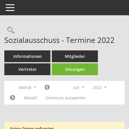
Toggle navigation
Rechercheauswahl
Sozialausschuss - Termine 2022
Informationen
Mitglieder
Vertreter
Sitzungen
Monat
Juli
2022
Aktuell
Gremium auswählen
Keine Daten gefunden.