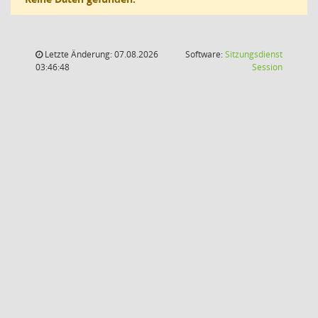
Letzte Änderung: 07.08.2026
Software:
Sitzungsdienst
(Wird in
03:46:48
Session