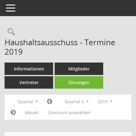
Toggle navigation
Rechercheauswahl
Haushaltsausschuss - Termine
2019
Informationen
Mitglieder
Vertreter
Sitzungen
Quartal
Quartal 4
2019
Aktuell
Gremium auswählen