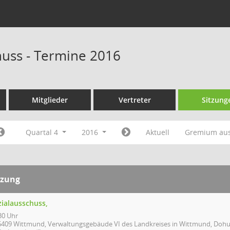
huss - Termine 2016
Mitglieder
Vertreter
Sitzung
Quartal 4
2016
Aktuell
Gremium au
tzung
zialausschuss,
30 Uhr
6409 Wittmund, Verwaltungsgebäude VI des Landkreises in Wittmund, Doh