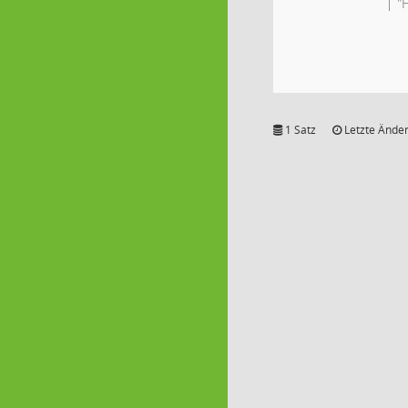
"
1 Satz
Letzte Änder