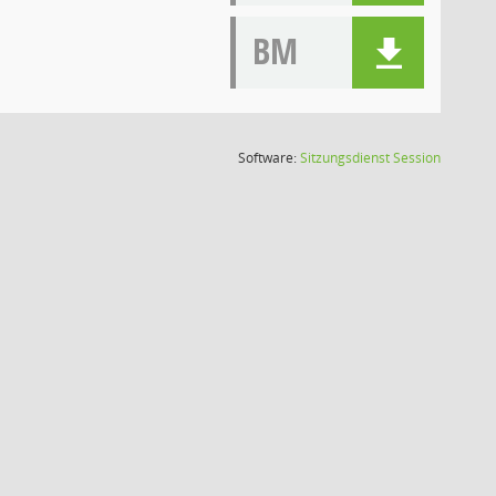
BM
(Wird in
Software:
Sitzungsdienst
Session