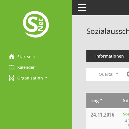
Toggle navigation
Sozialaussc
Informationen
Startseite
Kalender
Quartal
Organisation
Tag
Si
24.11.2016
So
14:
2