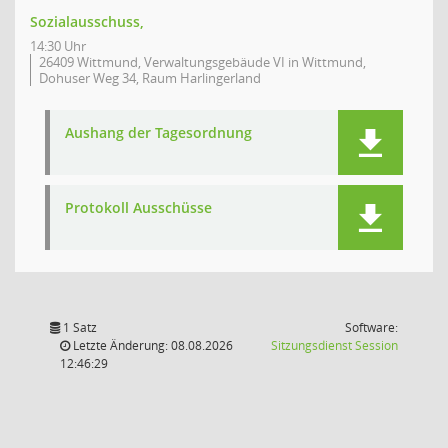
Sozialausschuss,
14:30 Uhr
26409 Wittmund, Verwaltungsgebäude VI in Wittmund,
Dohuser Weg 34, Raum Harlingerland
Aushang der Tagesordnung
Protokoll Ausschüsse
1 Satz
Software:
(Wird in
Letzte Änderung: 08.08.2026
Sitzungsdienst
Session
12:46:29