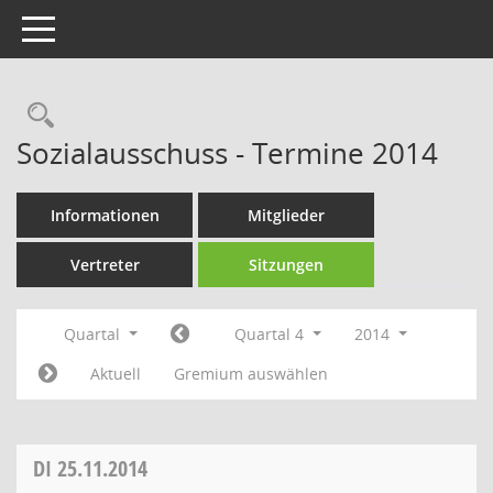
Toggle navigation
Rechercheauswahl
Sozialausschuss - Termine 2014
Informationen
Mitglieder
Vertreter
Sitzungen
Quartal
Quartal 4
2014
Aktuell
Gremium auswählen
DI
25.11.2014