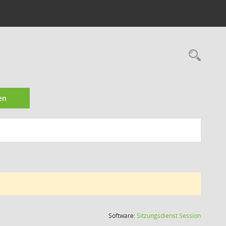
Rec
en
(Wird in
Software:
Sitzungsdienst
Session