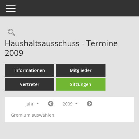
Toggle navigation
Rechercheauswahl
Haushaltsausschuss - Termine
2009
Informationen
Mitglieder
Vertreter
Sitzungen
Jahr
2009
Gremium auswählen