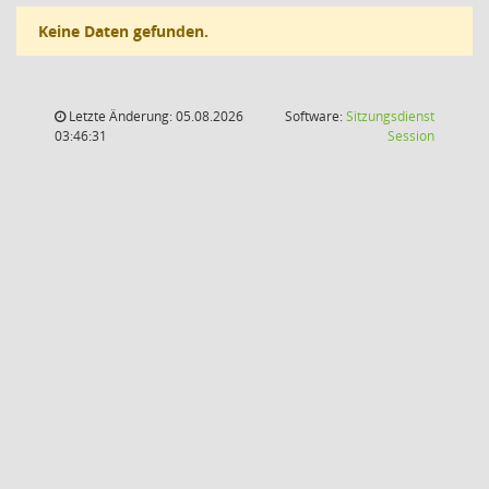
Keine Daten gefunden.
Letzte Änderung: 05.08.2026
Software:
Sitzungsdienst
(Wird in
03:46:31
Session