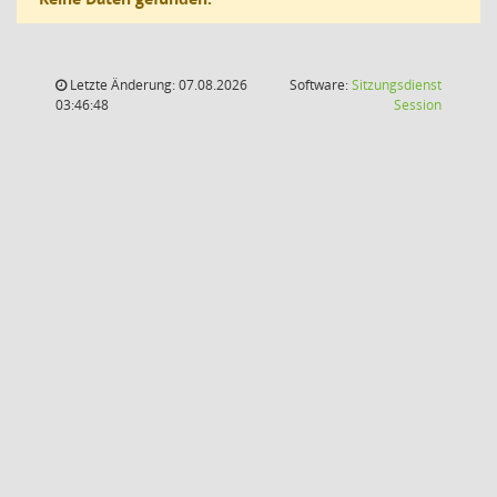
Letzte Änderung: 07.08.2026
Software:
Sitzungsdienst
(Wird in
03:46:48
Session