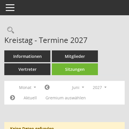
Toggle navigation
Rechercheauswahl
Kreistag - Termine 2027
Informationen
Mitglieder
Vertreter
Sitzungen
Monat
Juni
2027
Aktuell
Gremium auswählen
Keine Daten gefunden.