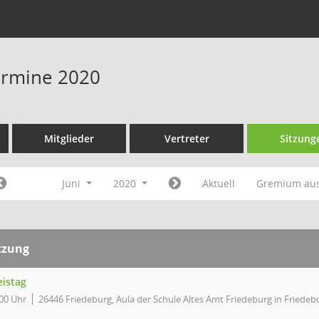
Termine 2020
Mitglieder
Vertreter
Sitzung
Juni
2020
Aktuell
Gremium au
tzung
eistag
00 Uhr
26446 Friedeburg, Aula der Schule Altes Amt Friedeburg in Friede