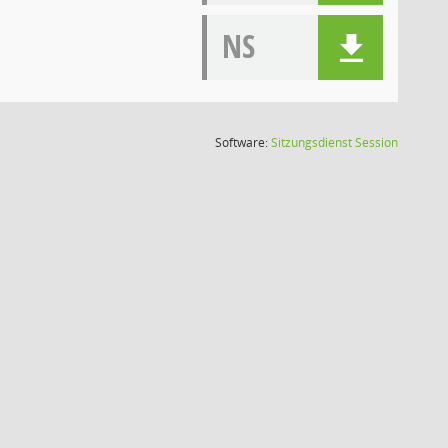
NS
(Wird in
Software:
Sitzungsdienst
Session