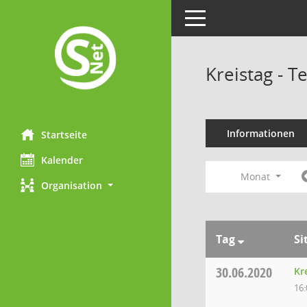
Toggle navigation
Kreistag - 
Informationen
Startseite
Kalender
Monat
Organisation
Tag
Si
30.06.2020
Kr
16: