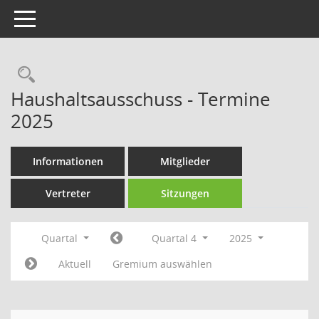
Toggle navigation
Rechercheauswahl
Haushaltsausschuss - Termine
2025
Informationen
Mitglieder
Vertreter
Sitzungen
Quartal
Quartal 4
2025
Aktuell
Gremium auswählen