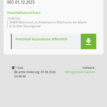
MO
01.12.2025
Haushaltsausschuss
16:00 Uhr
26409 Wittmund, im Kreishaus in Wittmund, Am Markt
9, Großer Sitzungssaal
Protokoll Ausschüsse öffentlich
1 Satz
Software:
(Wird in
Letzte Änderung: 07.08.2026
Sitzungsdienst
Session
03:46:48