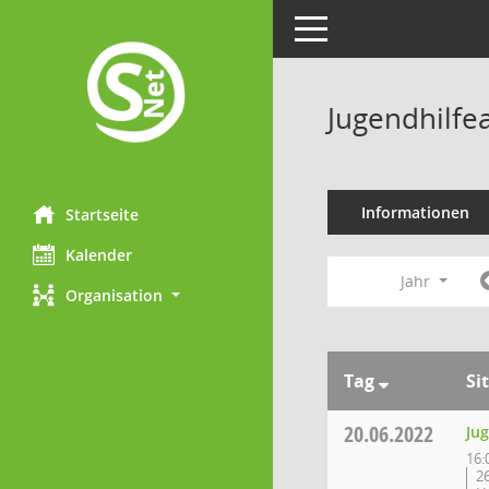
Toggle navigation
Jugendhilfe
Informationen
Startseite
Kalender
Jahr
Organisation
Tag
Si
20.06.2022
Ju
16:
2