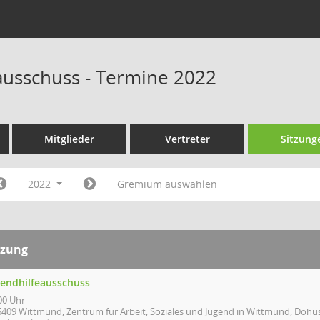
ausschuss - Termine 2022
Mitglieder
Vertreter
Sitzung
2022
Gremium auswählen
tzung
gendhilfeausschuss
00 Uhr
6409 Wittmund, Zentrum für Arbeit, Soziales und Jugend in Wittmund, Doh