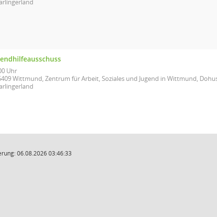
arlingerland
gendhilfeausschuss
00 Uhr
6409 Wittmund, Zentrum für Arbeit, Soziales und Jugend in Wittmund, Doh
arlingerland
rung: 06.08.2026 03:46:33