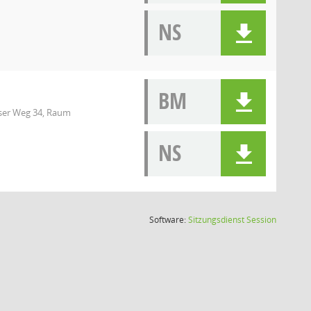
NS
BM
user Weg 34, Raum
NS
(Wird in
Software:
Sitzungsdienst
Session