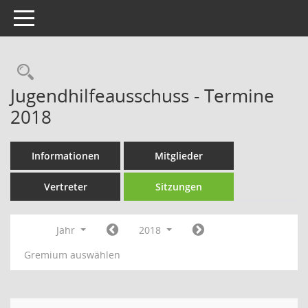
Toggle navigation
Rechercheauswahl
Jugendhilfeausschuss - Termine
2018
Informationen
Mitglieder
Vertreter
Sitzungen
Jahr
2018
Gremium auswählen