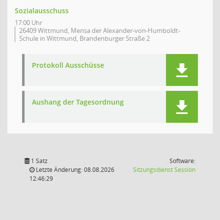
Sozialausschuss
17:00 Uhr
26409 Wittmund, Mensa der Alexander-von-Humboldt-
Schule in Wittmund, Brandenburger Straße 2
Protokoll Ausschüsse
Aushang der Tagesordnung
1 Satz
Software:
(Wird in
Letzte Änderung: 08.08.2026
Sitzungsdienst
Session
12:46:29