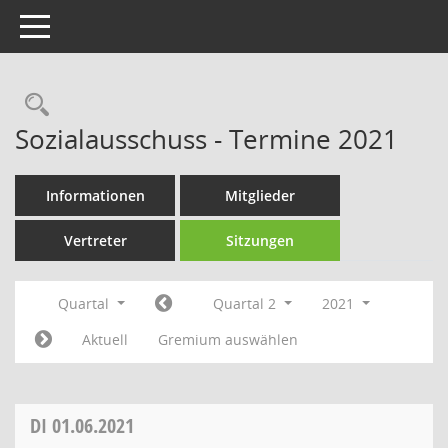
Toggle navigation
Rechercheauswahl
Sozialausschuss - Termine 2021
Informationen
Mitglieder
Vertreter
Sitzungen
Quartal
Quartal 2
2021
Aktuell
Gremium auswählen
DI
01.06.2021