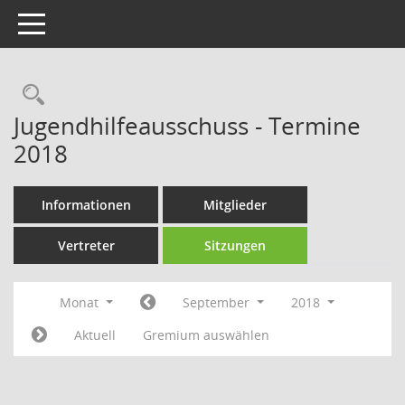
Toggle navigation
Rechercheauswahl
Jugendhilfeausschuss - Termine
2018
Informationen
Mitglieder
Vertreter
Sitzungen
Monat
September
2018
Aktuell
Gremium auswählen