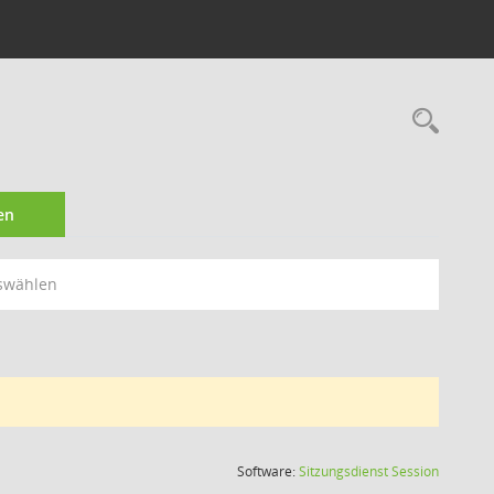
Rec
en
swählen
(Wird in
Software:
Sitzungsdienst
Session