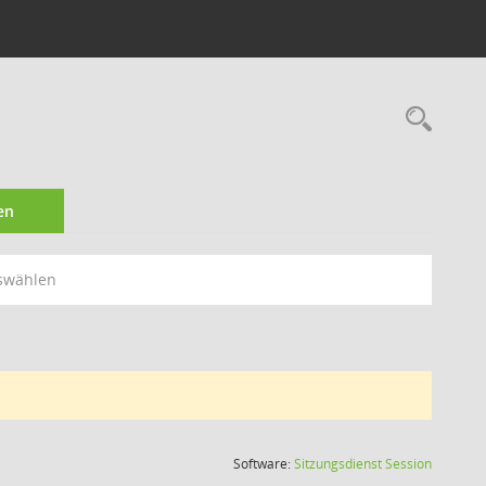
Rec
en
swählen
(Wird in
Software:
Sitzungsdienst
Session