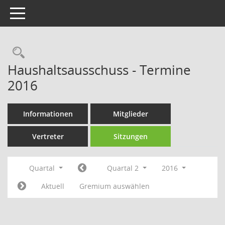
Toggle navigation
Rechercheauswahl
Haushaltsausschuss - Termine
2016
Informationen
Mitglieder
Vertreter
Sitzungen
Quartal
Quartal 2
2016
Aktuell
Gremium auswählen