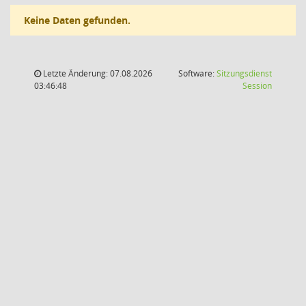
Keine Daten gefunden.
Letzte Änderung: 07.08.2026
Software:
Sitzungsdienst
(Wird in
03:46:48
Session