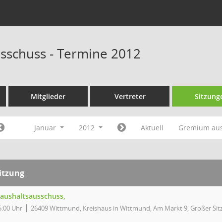
sschuss - Termine 2012
Mitglieder
Vertreter
Sitzung
Januar
2012
Aktuell
Gremium au
itzung
aushaltsausschuss,
5:00 Uhr
26409 Wittmund, Kreishaus in Wittmund, Am Markt 9, Großer Sit