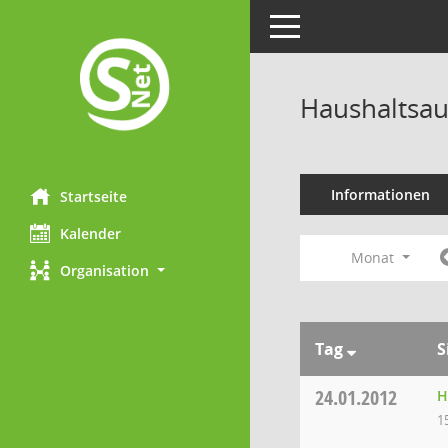
Toggle navigation
Haushaltsau
Informationen
Startseite
Kalender
Monat
Organisation
Tag
S
24.01.2012
H
1