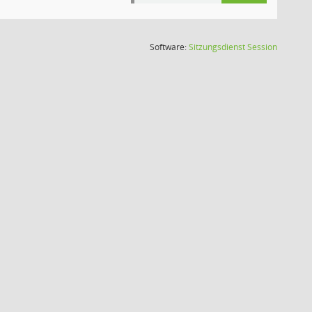
(Wird in
Software:
Sitzungsdienst
Session