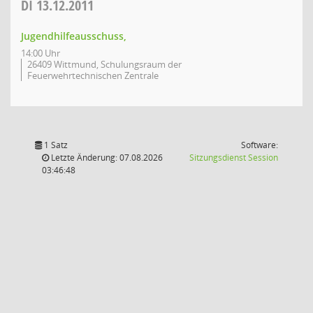
DI
13.12.2011
Jugendhilfeausschuss,
14:00 Uhr
26409 Wittmund, Schulungsraum der
Feuerwehrtechnischen Zentrale
1 Satz
Software:
(Wird in
Letzte Änderung: 07.08.2026
Sitzungsdienst
Session
03:46:48