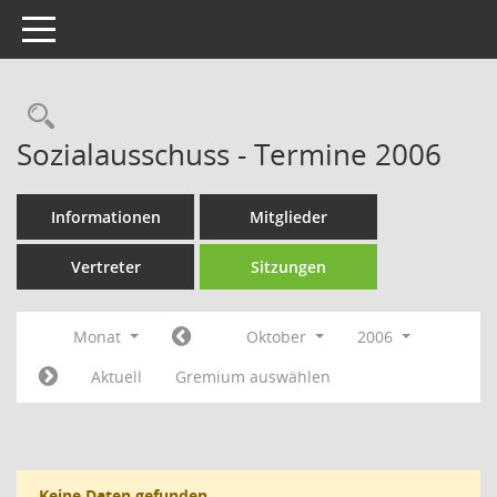
Toggle navigation
Rechercheauswahl
Sozialausschuss - Termine 2006
Informationen
Mitglieder
Vertreter
Sitzungen
Monat
Oktober
2006
Aktuell
Gremium auswählen
Keine Daten gefunden.