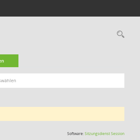
Rec
en
swählen
(Wird in
Software:
Sitzungsdienst
Session