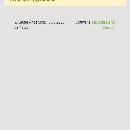
Letzte Änderung: 10.08.2026
Software:
Sitzungsdienst
(Wird in
03:46:26
Session