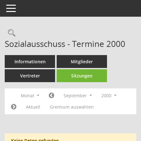
Toggle navigation
Rechercheauswahl
Sozialausschuss - Termine 2000
Informationen
Mitglieder
Vertreter
Sitzungen
Monat
September
2000
Aktuell
Gremium auswählen
Keine Daten gefunden.