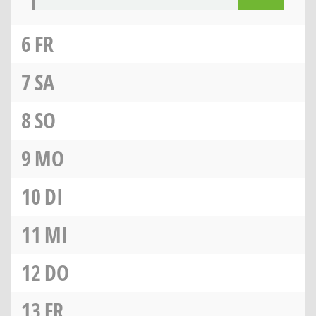
6
FR
7
SA
8
SO
9
MO
10
DI
11
MI
12
DO
13
FR