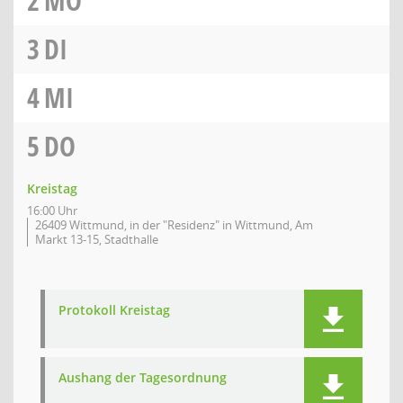
2
MO
3
DI
4
MI
5
DO
Kreistag
16:00 Uhr
26409 Wittmund, in der "Residenz" in Wittmund, Am
Markt 13-15, Stadthalle
Protokoll Kreistag
Aushang der Tagesordnung