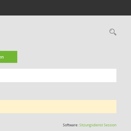
Rec
en
(Wird in
Software:
Sitzungsdienst
Session