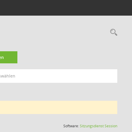
Rec
en
swählen
(Wird in
Software:
Sitzungsdienst
Session