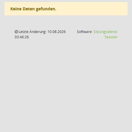
Keine Daten gefunden.
Letzte Änderung: 10.08.2026
Software:
Sitzungsdienst
(Wird in
03:46:26
Session