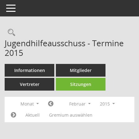
Toggle navigation
Rechercheauswahl
Jugendhilfeausschuss - Termine
2015
Informationen
Mitglieder
Vertreter
Sitzungen
Monat
Februar
2015
Aktuell
Gremium auswählen