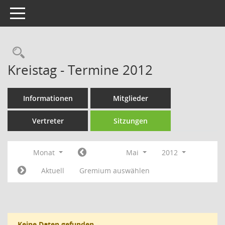
Toggle navigation
Rechercheauswahl
Kreistag - Termine 2012
Informationen
Mitglieder
Vertreter
Sitzungen
Monat
Mai
2012
Aktuell
Gremium auswählen
Keine Daten gefunden.