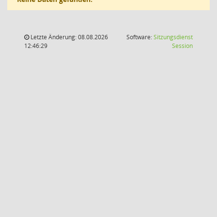
Letzte Änderung: 08.08.2026
Software:
Sitzungsdienst
(Wird in
12:46:29
Session