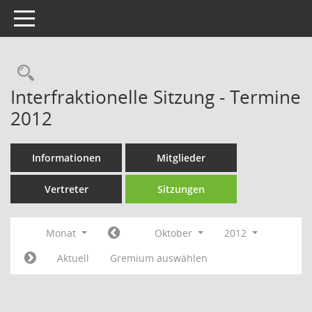
Toggle navigation
Rechercheauswahl
Interfraktionelle Sitzung - Termine
2012
Informationen
Mitglieder
Vertreter
Sitzungen
Monat
Oktober
2012
Aktuell
Gremium auswählen