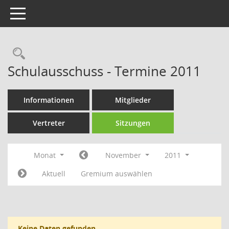
Toggle navigation
Rechercheauswahl
Schulausschuss - Termine 2011
Informationen
Mitglieder
Vertreter
Sitzungen
Monat
November
2011
Aktuell
Gremium auswählen
Keine Daten gefunden.