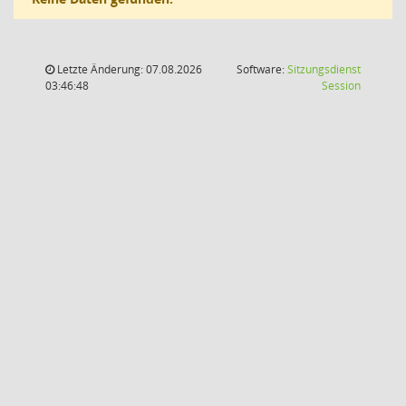
Letzte Änderung: 07.08.2026
Software:
Sitzungsdienst
(Wird in
03:46:48
Session