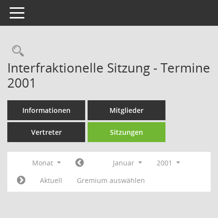
Toggle navigation
Rechercheauswahl
Interfraktionelle Sitzung - Termine
2001
Informationen
Mitglieder
Vertreter
Sitzungen
Monat
Januar
2001
Aktuell
Gremium auswählen