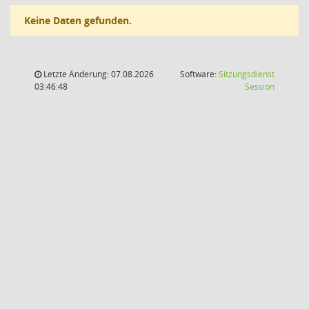
Keine Daten gefunden.
Letzte Änderung: 07.08.2026
Software:
Sitzungsdienst
(Wird in
03:46:48
Session