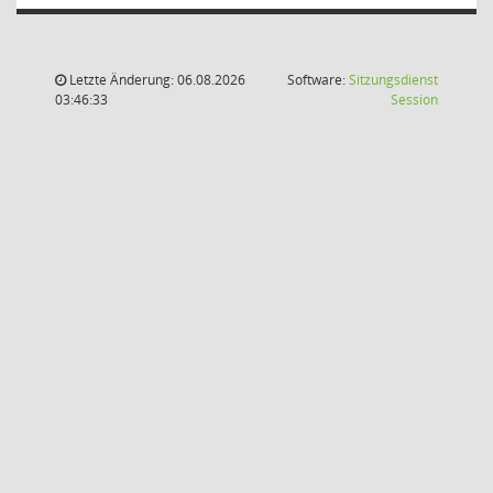
Letzte Änderung: 06.08.2026
Software:
Sitzungsdienst
(Wird in
03:46:33
Session