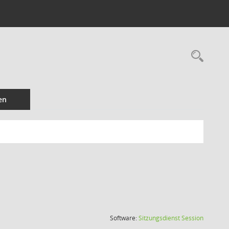
Rec
en
(Wird in
Software:
Sitzungsdienst
Session