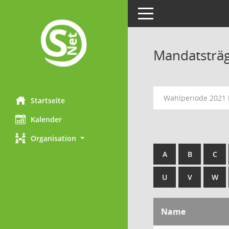
Toggle navigation
Mandatsträ
Wahlperiode 2021 
Startseite
Kalender
Organisation
A
B
C
U
V
W
Name