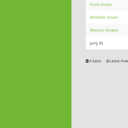
Enno Ihnen
Wilhelm Ihnen
Werner Ihnken
Jurij Ils
4 Sätze
Letzte Ände