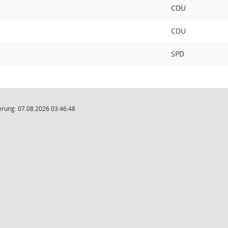
CDU
CDU
SPD
rung: 07.08.2026 03:46:48