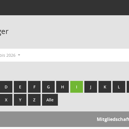
ger
bis 2026
D
E
F
G
H
I
J
K
L
X
Y
Z
Alle
Mitgliedschaf