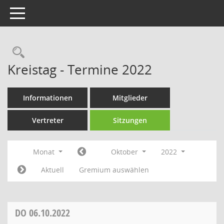
Toggle navigation
Rechercheauswahl
Kreistag - Termine 2022
Informationen
Mitglieder
Vertreter
Sitzungen
Monat
Oktober
2022
Aktuell
Gremium auswählen
DO
06.10.2022