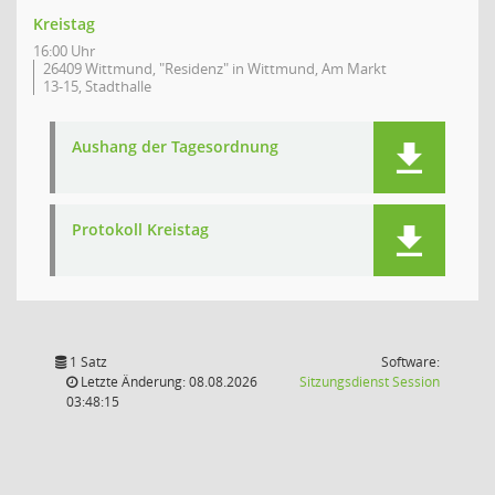
Kreistag
16:00 Uhr
26409 Wittmund, "Residenz" in Wittmund, Am Markt
13-15, Stadthalle
Aushang der Tagesordnung
Protokoll Kreistag
1 Satz
Software:
(Wird in
Letzte Änderung: 08.08.2026
Sitzungsdienst
Session
03:48:15