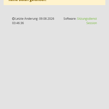
Letzte Änderung: 09.08.2026
Software:
Sitzungsdienst
(Wird in
03:46:36
Session