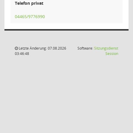
Telefon privat
04465/9776990
Letzte Änderung: 07.08.2026
Software:
Sitzungsdienst
(Wird in
03:46:48
Session