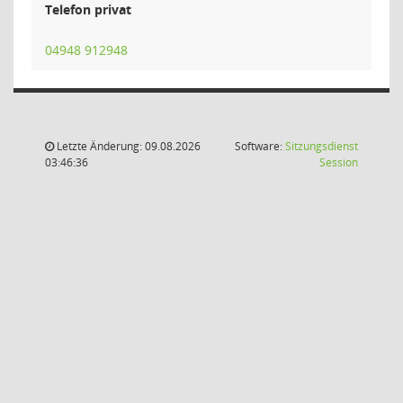
Telefon privat
04948 912948
Letzte Änderung: 09.08.2026
Software:
Sitzungsdienst
(Wird in
03:46:36
Session